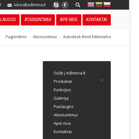
0
lubos@adlimina.lt
SLAUGOS
ATSISIUNTIMUI
APIE MUS
KONTAKTAI
Pagrindinis
Atsisiuntimui
Autodesk Revit biblioteka
Grįžti į Adlimina.lt
Produktai
Funkcijos
Galerija
Paslaugos
Atsisiuntimui
Apie mus
Kontaktai