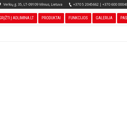
Verkių g. 35, LT-09109 Vilnius, Lietuva
+370 5 2045662
|
+370 600 0004
GRĮŽTI Į ADLIMINA.LT
PRODUKTAI
FUNKCIJOS
GALERIJA
PA
You are here: