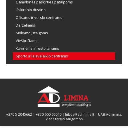
Gamybinės paskirties patalpoms
Išskirtinio dizaino
Ofisams ir verslo centrams
Darželiams
Mokymo įstaigoms
Viešbučiams
Kavinėms ir restoranams
Sporto ir laisvalaikio centrams
+370 5 2045662
|
+370 600 00040
|
lubos@adlimina.lt
| UAB Ad limina.
Visos teisės saugomos