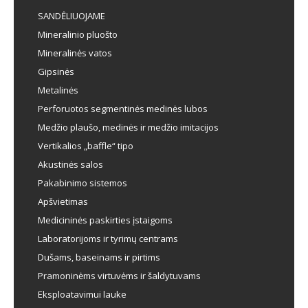
Kontaktai
SANDĖLIUOJAME
Mineralinio pluošto
Mineralinės vatos
Gipsinės
Metalinės
Perforuotos segmentinės medinės lubos
Medžio plaušo, medinės ir medžio imitacijos
Vertikalios „baffle“ tipo
Akustinės salos
Pakabinimo sistemos
Apšvietimas
Medicininės paskirties įstaigoms
Laboratorijoms ir tyrimų centrams
Dušams, baseinams ir pirtims
Pramoninėms virtuvėms ir šaldytuvams
Eksploatavimui lauke