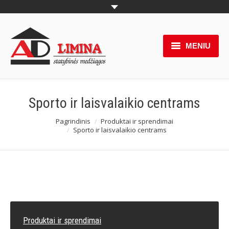
MENIU
Grįžti į Adlimina.lt
Produktai
Sporto ir laisvalaikio centrams
Funkcijos
Pagrindinis
Produktai ir sprendimai
You are here:
Sporto ir laisvalaikio centrams
Galerija
Paslaugos
Atsisiuntimui
Apie mus
Produktai ir sprendimai