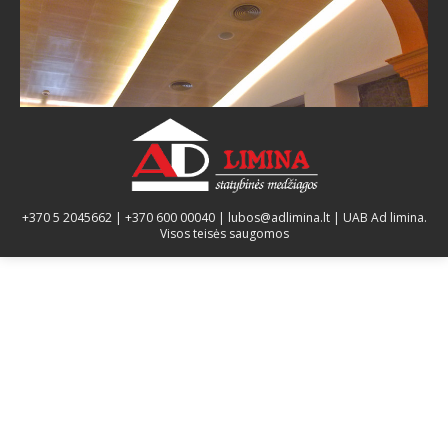
Kontaktai
+370 5 2045662
|
+370 600 00040
|
lubos@adlimina.lt
| UAB Ad limina.
Visos teisės saugomos