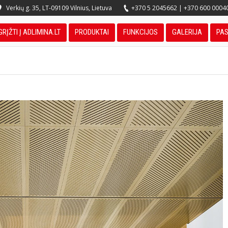
Verkių g. 35, LT-09109 Vilnius, Lietuva
+370 5 2045662
|
+370 600 0004
GRĮŽTI Į ADLIMINA.LT
PRODUKTAI
FUNKCIJOS
GALERIJA
PA
You are here: