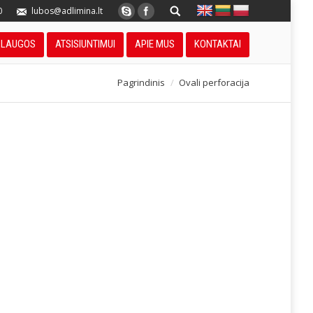
0
lubos@adlimina.lt
SLAUGOS
ATSISIUNTIMUI
APIE MUS
KONTAKTAI
Pagrindinis
Ovali perforacija