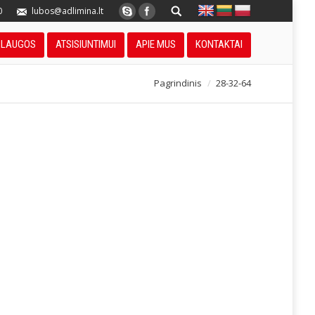
0
lubos@adlimina.lt
SLAUGOS
ATSISIUNTIMUI
APIE MUS
KONTAKTAI
Pagrindinis
28-32-64