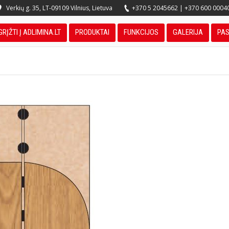
Verkių g. 35, LT-09109 Vilnius, Lietuva
+370 5 2045662
|
+370 600 0004
GRĮŽTI Į ADLIMINA.LT
PRODUKTAI
FUNKCIJOS
GALERIJA
PA
You are here: