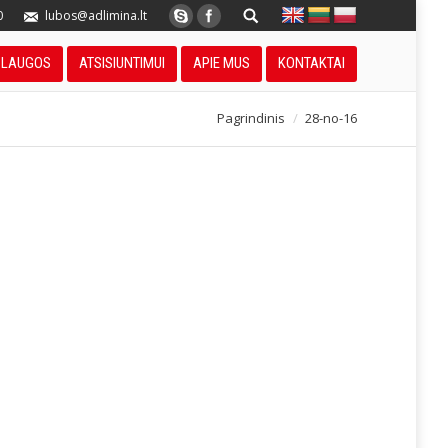
0
lubos@adlimina.lt
SLAUGOS
ATSISIUNTIMUI
APIE MUS
KONTAKTAI
Pagrindinis
28-no-16