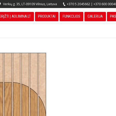
Verkių g. 35, LT-09109 Vilnius, Lietuva
+370 5 2045662
|
+370 600 0004
GRĮŽTI Į ADLIMINA.LT
PRODUKTAI
FUNKCIJOS
GALERIJA
PA
You are here: