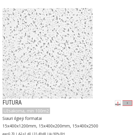
FUTURA
Užsakoma, min 100m2
Siauri ilgieji formatai
15x400x1200mm, 15x400x200mm, 15x400x2500
aw=0.70 | A2-s1 d0 |31-49dB |iki 90% RH