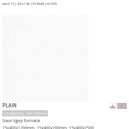
aw=0.15 | A2-s1 d0 |35-49dB |iki 95%
PLAIN
Užsakoma, min 100m2
Siauri ilgieji formatai
15x400x1200mm, 15x400x200mm, 15x400x2500