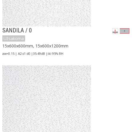
SANDILA / 0
Užsakoma
15x600x600mm, 15x600x1200mm
aw=0.15 | A2-s1 d0 |35-49dB |iki 95% RH