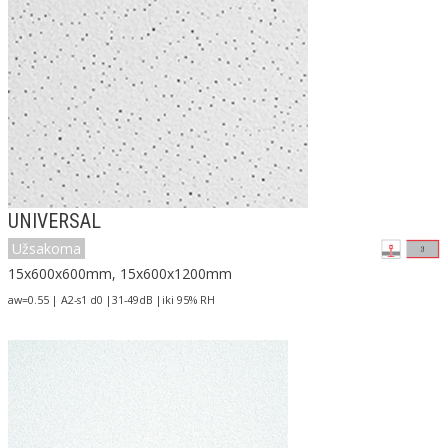
UNIVERSAL
Užsakoma
15x600x600mm, 15x600x1200mm
aw=0.55 | A2-s1 d0 |31-49dB |iki 95% RH