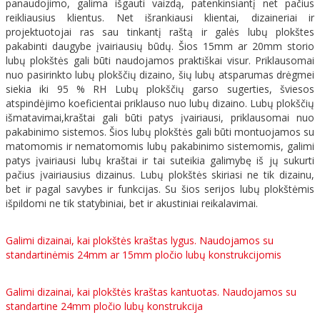
panaudojimo, galima išgauti vaizdą, patenkinsiantį net pačius
Kontaktai
reikliausius klientus. Net išrankiausi klientai, dizaineriai ir
projektuotojai ras sau tinkantį raštą ir galės lubų plokštes
pakabinti daugybe įvairiausių būdų. Šios 15mm ar 20mm storio
lubų plokštės gali būti naudojamos praktiškai visur. Priklausomai
nuo pasirinkto lubų plokščių dizaino, šių lubų atsparumas drėgmei
siekia iki 95 % RH Lubų plokščių garso sugerties, šviesos
atspindėjimo koeficientai priklauso nuo lubų dizaino. Lubų plokščių
išmatavimai,kraštai gali būti patys įvairiausi, priklausomai nuo
pakabinimo sistemos. Šios lubų plokštės gali būti montuojamos su
matomomis ir nematomomis lubų pakabinimo sistemomis, galimi
patys įvairiausi lubų kraštai ir tai suteikia galimybę iš jų sukurti
pačius įvairiausius dizainus. Lubų plokštės skiriasi ne tik dizainu,
bet ir pagal savybes ir funkcijas. Su šios serijos lubų plokštėmis
išpildomi ne tik statybiniai, bet ir akustiniai reikalavimai.
Galimi dizainai, kai plokštės kraštas lygus. Naudojamos su
standartinėmis 24mm ar 15mm pločio lubų konstrukcijomis
Galimi dizainai, kai plokštės kraštas kantuotas. Naudojamos su
standartine 24mm pločio lubų konstrukcija