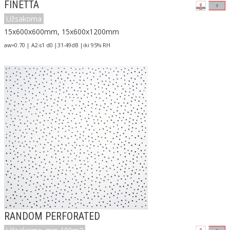
FINETTA
Užsakoma
15x600x600mm, 15x600x1200mm
aw=0.70 | A2-s1 d0 |31-49dB |iki 95% RH
RANDOM PERFORATED