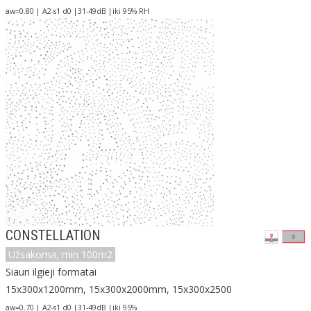
aw=0.80 | A2-s1 d0 |31-49dB |iki 95% RH
CONSTELLATION
Užsakoma, min 100m2
Siauri ilgieji formatai
15x300x1200mm, 15x300x2000mm, 15x300x2500
aw=0.70 | A2-s1 d0 |31-49dB |iki 95%