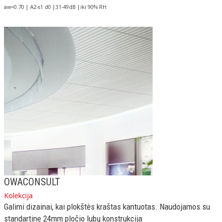
aw=0.70 | A2-s1 d0 |31-49dB |iki 90% RH
OWACONSULT
Kolekcija
Galimi dizainai, kai plokštės kraštas kantuotas. Naudojamos su
standartine 24mm pločio lubų konstrukcija