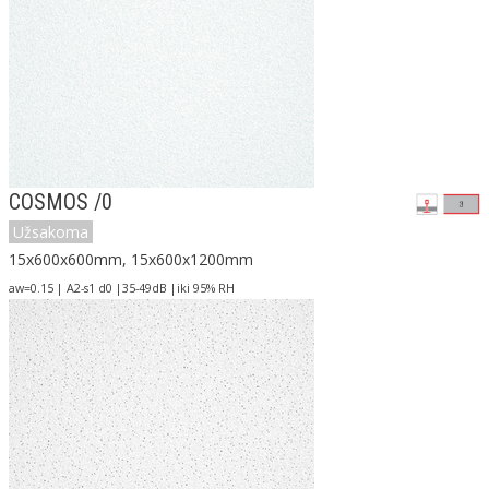
COSMOS /0
Užsakoma
15x600x600mm, 15x600x1200mm
aw=0.15 | A2-s1 d0 |35-49dB |iki 95% RH