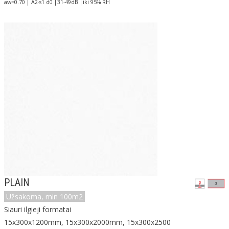
aw=0.70 | A2-s1 d0 |31-49dB |iki 95% RH
PLAIN
Užsakoma, min 100m2
Siauri ilgieji formatai
15x300x1200mm, 15x300x2000mm, 15x300x2500