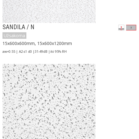
SANDILA / N
Užsakoma
15x600x600mm, 15x600x1200mm
aw=0.55 | A2-s1 d0 |31-49dB |iki 95% RH