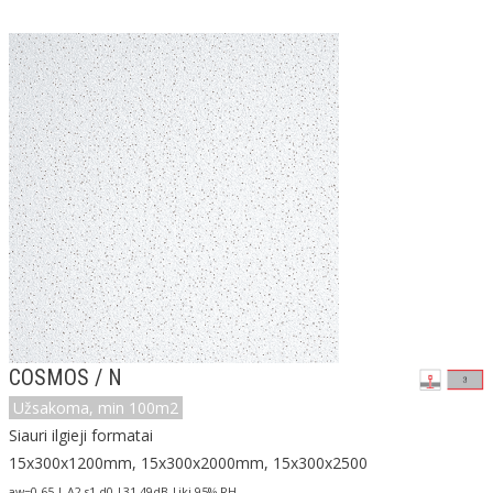
COSMOS / N
Užsakoma, min 100m2
Siauri ilgieji formatai
15x300x1200mm, 15x300x2000mm, 15x300x2500
aw=0.65 | A2-s1 d0 |31-49dB |iki 95% RH