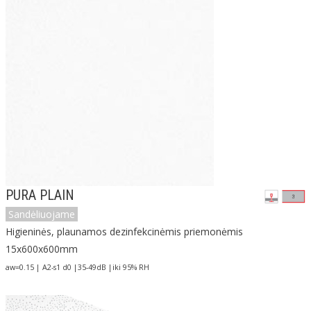
PURA PLAIN
Sandėliuojame
Higieninės, plaunamos dezinfekcinėmis priemonėmis
15x600x600mm
aw=0.15 | A2-s1 d0 |35-49dB |iki 95% RH