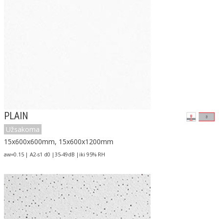
PLAIN
Užsakoma
15x600x600mm, 15x600x1200mm
aw=0.15 | A2-s1 d0 |35-49dB |iki 95% RH