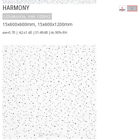
HARMONY
Užsakoma, min 100m2
15x600x600mm, 15x600x1200mm
aw=0.70 | A2-s1 d0 |31-49dB |iki 90% RH