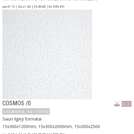
aw=0.15 | A2-s1 d0 |35-49dB |iki 95% RH
COSMOS /0
Užsakoma, min 100m2
Siauri ilgieji formatai
15x300x1200mm, 15x300x2000mm, 15x300x2500