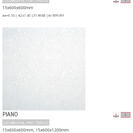
Užsakoma, min 100m2
15x600x600mm
aw=0.55 | A2-s1 d0 |31-49dB |iki 90% RH
PIANO
Užsakoma, min 100m2
15x600x600mm, 15x600x1200mm