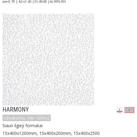
aw=0.70 | A2-s1 d0 |31-49dB |iki 90% RH
HARMONY
Užsakoma, min 100m2
Siauri ilgieji formatai
15x400x1200mm, 15x400x200mm, 15x400x2500