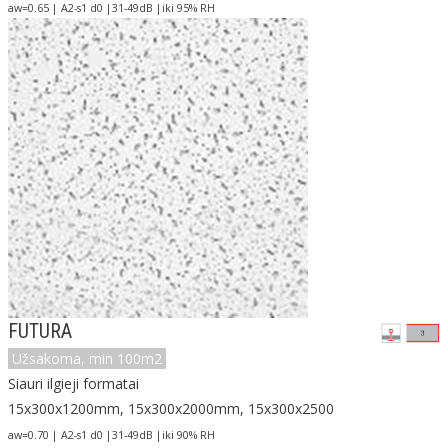
aw=0.65 | A2-s1 d0 |31-49dB |iki 95% RH
FUTURA
Užsakoma, min 100m2
Siauri ilgieji formatai
15x300x1200mm, 15x300x2000mm, 15x300x2500
aw=0.70 | A2-s1 d0 |31-49dB |iki 90% RH