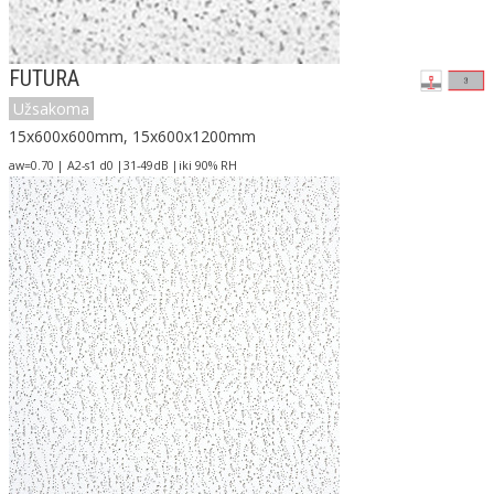
FUTURA
Užsakoma
15x600x600mm, 15x600x1200mm
aw=0.70 | A2-s1 d0 |31-49dB |iki 90% RH