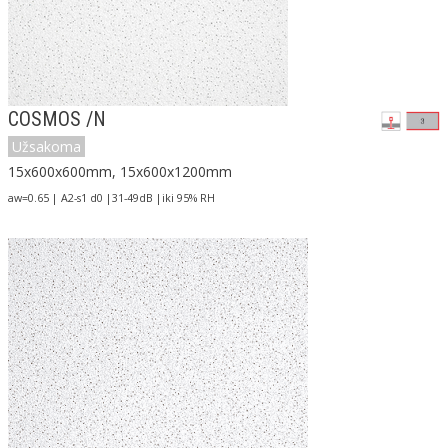
COSMOS /N
Užsakoma
15x600x600mm, 15x600x1200mm
aw=0.65 | A2-s1 d0 |31-49dB |iki 95% RH