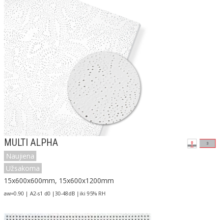
MULTI ALPHA
Naujiena
Užsakoma
15x600x600mm, 15x600x1200mm
aw=0.90 | A2-s1 d0 |30-48dB |iki 95% RH