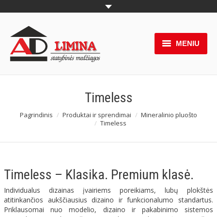
MENIU
Grįžti į Adlimina.lt
Produktai
Timeless
Funkcijos
Pagrindinis
Produktai ir sprendimai
Mineralinio pluošto
You are here:
Timeless
Galerija
Paslaugos
Timeless – Klasika. Premium klasė.
Atsisiuntimui
Individualus dizainas įvairiems poreikiams, lubų plokštės
atitinkančios aukščiausius dizaino ir funkcionalumo standartus.
Apie mus
Priklausomai nuo modelio, dizaino ir pakabinimo sistemos