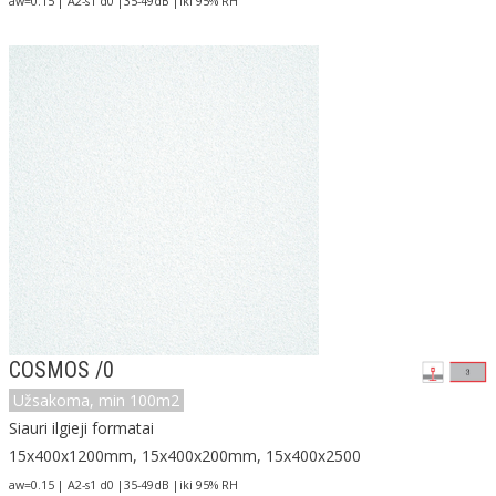
aw=0.15 | A2-s1 d0 |35-49dB |iki 95% RH
COSMOS /0
Užsakoma, min 100m2
Siauri ilgieji formatai
15x400x1200mm, 15x400x200mm, 15x400x2500
aw=0.15 | A2-s1 d0 |35-49dB |iki 95% RH