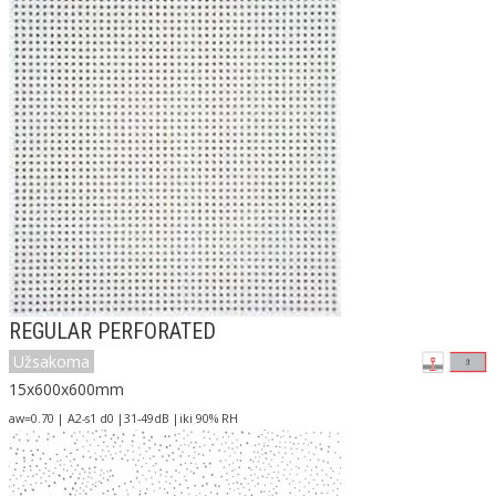
REGULAR PERFORATED
Užsakoma
15x600x600mm
aw=0.70 | A2-s1 d0 |31-49dB |iki 90% RH