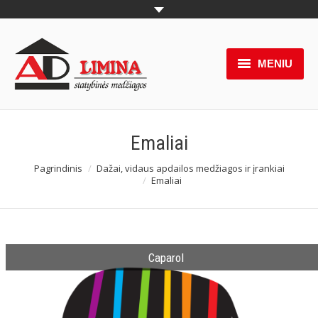
MENIU
Produktai
Pakabinamos lubos
Emaliai
Naujienos
Pagrindinis
Dažai, vidaus apdailos medžiagos ir įrankiai
You are here:
Emaliai
Akcijos
Paslaugos
Caparol
Partneriai
Apie mus