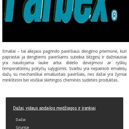
Emaliai – tai aliejaus pagrindo paviršiaus dengimo priemonė, kuri
paprastai ja dengtiems paviršiams suteikia blizgesį ir dažniausiai
yra naudojama lauke arba didelio devėjimosi ar ryškių
temperatūrinių pokyčių sąlygomis. Svarbu yra nepainioti emalinių
dažų su mechaniškai emaliuotais paviršiais, nes dažai yra žymiai
minkštesni bei visiškai skirtingos cheminės sudėties produktas.
Dažai, vidaus apdailos medžiagos ir įrankiai
Dažai
Gruntai