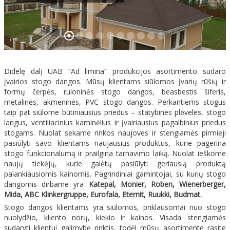
Kontaktai
Didelę dalį UAB “Ad limina” produkcijos asortimento sudaro
įvairios stogo dangos. Mūsų klientams siūlomos įvarių rūšių ir
formų čerpės, ruloninės stogo dangos, beasbestis šiferis,
metalinės, akmeninės, PVC stogo dangos. Perkantiems stogus
taip pat siūlome būtiniausius priedus – statybines plėveles, stogo
langus, ventiliacinius kaminėlius ir įvairiausius pagalbinius priedus
stogams. Nuolat sekame rinkos naujoves ir stengiamės pirmieji
pasiūlyti savo klientams naujausius produktus, kurie pagerina
stogo funkcionalumą ir prailgina tarnavimo laiką. Nuolat ieškome
naujų tiekėjų, kurie galėtų pasiūlyti geriausią produktą
palankiausiomis kainomis. Pagrindiniai gamintojai, su kurių stogo
dangomis dirbame yra
Katepal, Monier, Roben, Wienerberger,
Mida, ABC Klinkergruppe, Eurofala, Eternit, Ruukki, Budmat.
Stogo dangos klientams yra siūlomos, priklausomai nuo stogo
nuolydžio, kliento norų, kiekio ir kainos. Visada stengiamės
sudaryti klientui galimybę rinktis, todėl mūsų asortimente rasite