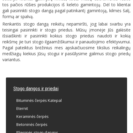
tos pačios rūšies produkcijos iš keleto gamintojų. Dėl to klientai
gali pasirinkti stogo dangą pagal patinkantį gamintoją, kilmės šalį,
formą ar spalvą.
Renkantis stogo dangą reikėtų nepamiršti, jog labai svarbu yra
teisingai pasirinkti ir stogo priedus. Mūsų įmonėje Jūs galėsite
išsiaiškinti ir pasirinkti kokius stogo priedus naudoti ir kokią
reikšmę jie turi stogo ilgaamžiškumui ir panaudojimo efektyvumui.
Pagal pateiktus brėžinius mes apskaičiuosime tikslius reikalingų
medžiagų kiekius Jūsų stogui ir pasiūlysime galimus stogo priedų
variantus.
Stogo dangos ir priedai
Bituminės čerpės Katepal
Eternit
Keraminės čerpės
Betoninės čerpės
Plieninės stogo dangos