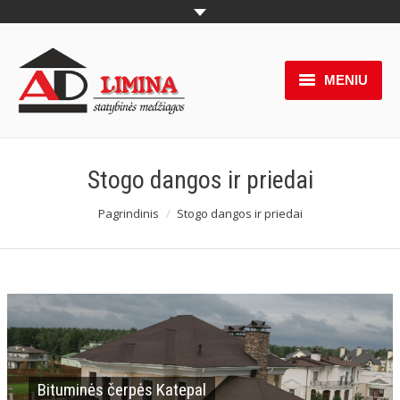
MENIU
Produktai
Pakabinamos lubos
Stogo dangos ir priedai
Naujienos
You are here:
Pagrindinis
Stogo dangos ir priedai
Akcijos
Paslaugos
Partneriai
Apie mus
Bituminės čerpės Katepal