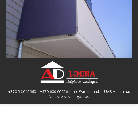
Kontaktai
+370 5 2045660
|
+370 600 00056
|
info@adlimina.lt
| UAB Ad limina.
Visos teisės saugomos