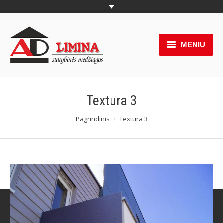
MENIU
Produktai
Pakabinamos lubos
Textura 3
Naujienos
You are here:
Pagrindinis
Textura 3
Akcijos
Paslaugos
Partneriai
Apie mus