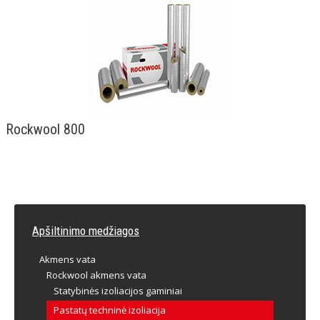
Rockwool 800
Apšiltinimo medžiagos
Akmens vata
Rockwool akmens vata
Statybinės izoliacijos gaminiai
Pastatų techninė izoliacija