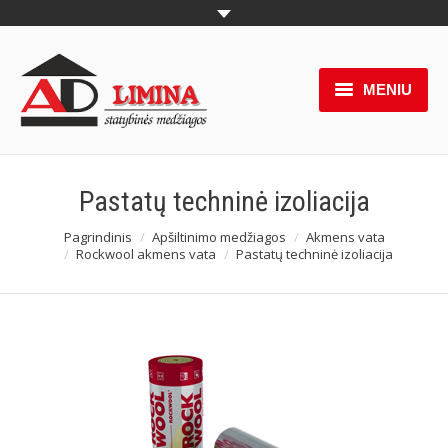
MENIU
Produktai
Pakabinamos lubos
Pastatų techninė izoliacija
Naujienos
Pagrindinis
Apšiltinimo medžiagos
Akmens vata
You are here:
Rockwool akmens vata
Pastatų techninė izoliacija
Akcijos
Paslaugos
Partneriai
Apie mus