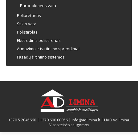
Paroc akmens vata
Poliuretanas
Stiklo vata
Polistirolas
Ekstrudinis polistirenas
Armavimo ir tvirtinimo sprendimai
Fasadų šiltinimo sistemos
+370 5 2045660
|
+370 600 00056
|
info@adlimina.lt
| UAB Ad limina.
Visos teisės saugomos