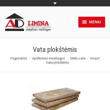
MENIU
Produktai
Pakabinamos lubos
Vata plokštėmis
Naujienos
Pagrindinis
Apšiltinimo medžiagos
Stiklo vata
Knauf
You are here:
Vata plokštėmis
Akcijos
Paslaugos
Partneriai
Apie mus