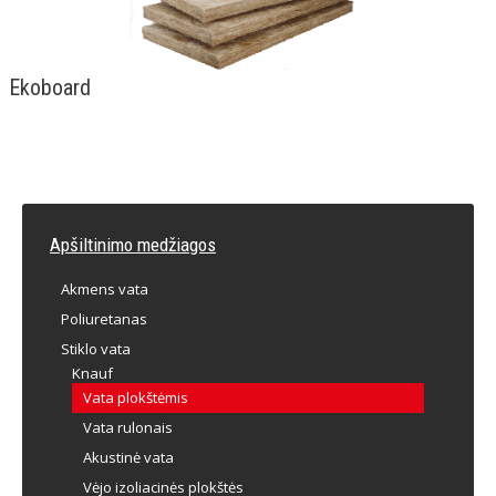
Ekoboard
Apšiltinimo medžiagos
Akmens vata
Poliuretanas
Stiklo vata
Knauf
Vata plokštėmis
Vata rulonais
Akustinė vata
Vėjo izoliacinės plokštės