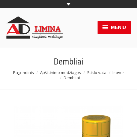
MENIU
Produktai
Pakabinamos lubos
Dembliai
Naujienos
Pagrindinis
Apšiltinimo medžiagos
Stiklo vata
Isover
You are here:
Dembliai
Akcijos
Paslaugos
Partneriai
Apie mus