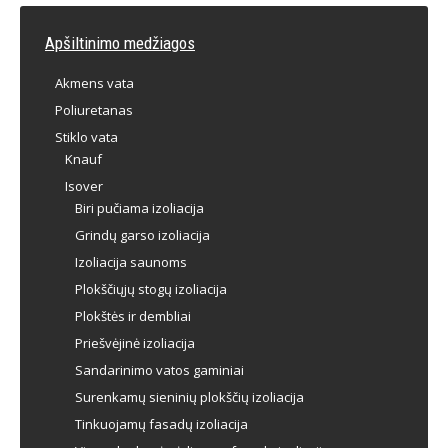
Apšiltinimo medžiagos
Akmens vata
Poliuretanas
Stiklo vata
Knauf
Isover
Biri pučiama izoliacija
Grindų garso izoliacija
Izoliacija saunoms
Plokščiųjų stogų izoliacija
Plokštės ir dembliai
Priešvėjinė izoliacija
Sandarinimo vatos gaminiai
Surenkamų sieninių plokščių izoliacija
Tinkuojamų fasadų izoliacija