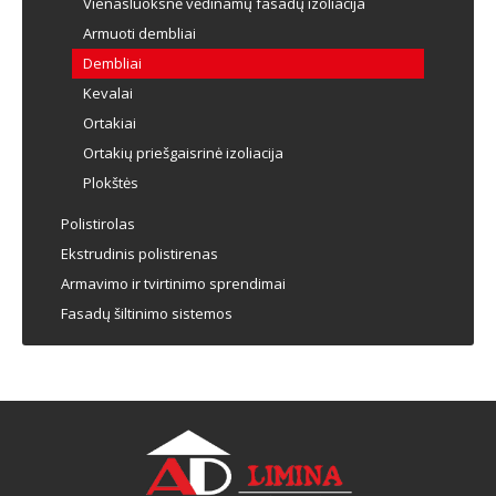
Vienasluoksnė vėdinamų fasadų izoliacija
Armuoti dembliai
Dembliai
Kevalai
Ortakiai
Ortakių priešgaisrinė izoliacija
Plokštės
Polistirolas
Ekstrudinis polistirenas
Armavimo ir tvirtinimo sprendimai
Fasadų šiltinimo sistemos