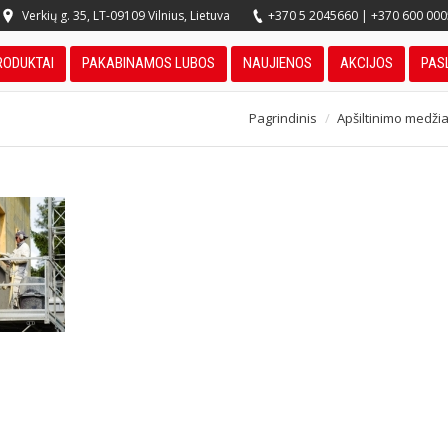
Verkių g. 35, LT-09109 Vilnius, Lietuva
+370 5 2045660
|
+370 600 00
RODUKTAI
PAKABINAMOS LUBOS
NAUJIENOS
AKCIJOS
PAS
Pagrindinis
Apšiltinimo medži
You are here: