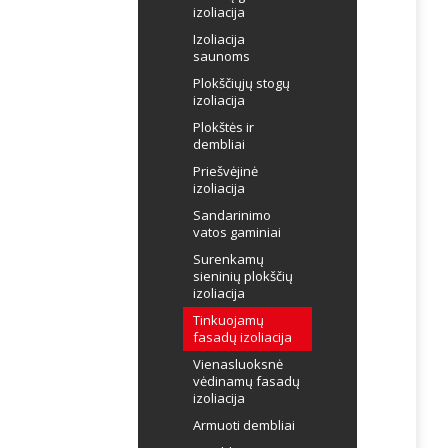
izoliacija
Izoliacija
saunoms
Plokščiųjų stogų
izoliacija
Plokštės ir
dembliai
Priešvėjinė
izoliacija
Sandarinimo
vatos gaminiai
Surenkamų
sieninių plokščių
izoliacija
Tinkuojamų
fasadų izoliacija
Vienasluoksnė
vėdinamų fasadų
izoliacija
Armuoti dembliai