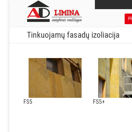
P
Tinkuojamų fasadų izoliacija
FS5
FS5+