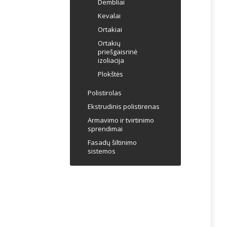
Dembliai
Kevalai
Ortakiai
Ortakių
priešgaisrinė
izoliacija
Plokštės
Polistirolas
Ekstrudinis polistirenas
Armavimo ir tvirtinimo
sprendimai
Fasadų šiltinimo
sistemos