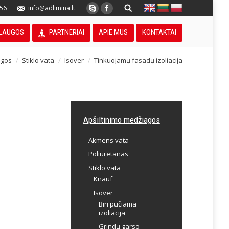
056
info@adlimina.lt
LAUGOS
PARTNERIAI
APIE MUS
KONTAKTAI
agos
Stiklo vata
Isover
Tinkuojamų fasadų izoliacija
Apšiltinimo medžiagos
Akmens vata
Poliuretanas
Stiklo vata
Knauf
Isover
Biri pučiama
izoliacija
Grindų garso